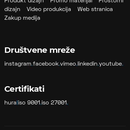
Produkt dizajn
Promo materijal
Prostorni
dizajn
Video produkcija
Web stranica
Zakup medija
Društvene mreže
instagram
.
facebook
.
vimeo
.
linkedin
.
youtube
.
Certifikati
hura
!
iso 9001
.
iso 27001
.